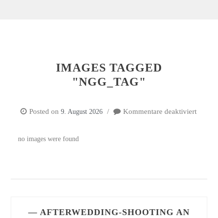
IMAGES TAGGED
"NGG_TAG"
Posted on
Kommentare deaktiviert
9. August 2026
für
Image
tagged
no images were found
"ngg_t
— AFTERWEDDING-SHOOTING AN