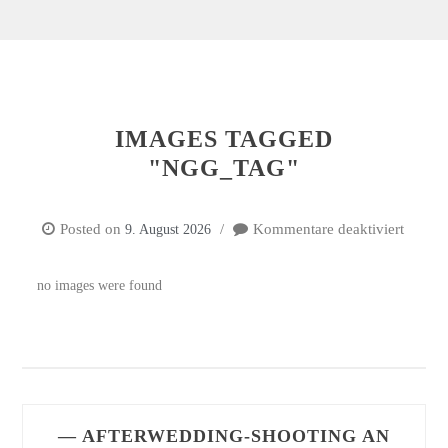
IMAGES TAGGED
"NGG_TAG"
Posted on
Kommentare deaktiviert
9. August 2026
für
Image
tagged
no images were found
"ngg_t
— AFTERWEDDING-SHOOTING AN