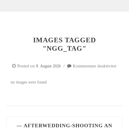
IMAGES TAGGED
"NGG_TAG"
Posted on
Kommentare deaktiviert
8. August 2026
für
Image
tagged
no images were found
"ngg_t
— AFTERWEDDING-SHOOTING AN