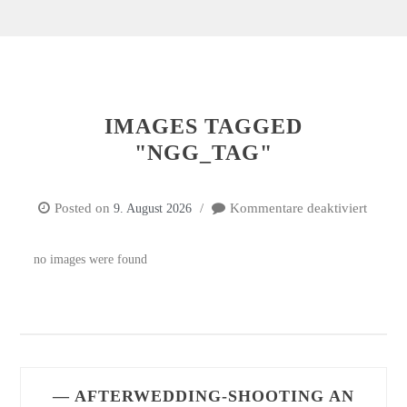
IMAGES TAGGED
"NGG_TAG"
Posted on
Kommentare deaktiviert
9. August 2026
für
Image
tagged
no images were found
"ngg_t
— AFTERWEDDING-SHOOTING AN