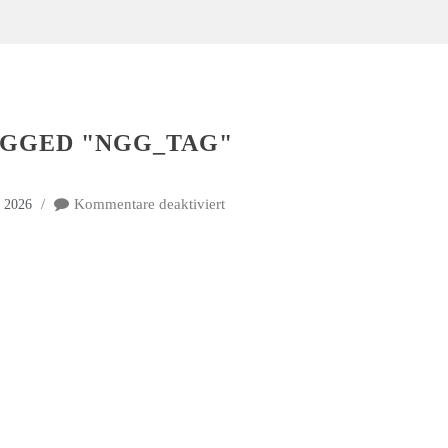
AGGED "NGG_TAG"
Kommentare deaktiviert
t 2026
für
Images
tagged
"ngg_tag"