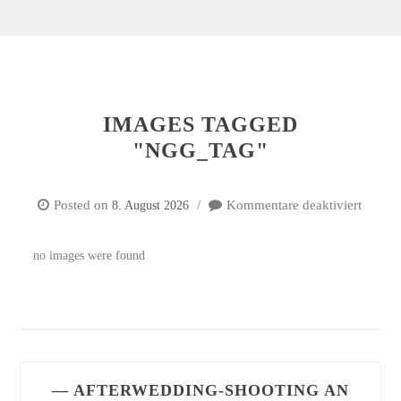
IMAGES TAGGED
"NGG_TAG"
Posted on
Kommentare deaktiviert
8. August 2026
für
Image
tagged
no images were found
"ngg_t
— AFTERWEDDING-SHOOTING AN