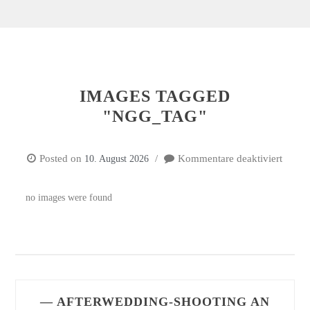
IMAGES TAGGED
"NGG_TAG"
Posted on
Kommentare deaktiviert
10. August 2026
für
Image
tagge
no images were found
"ngg_
— AFTERWEDDING-SHOOTING AN