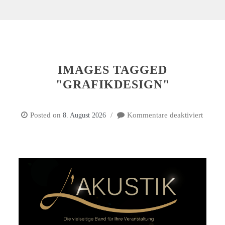
IMAGES TAGGED
"GRAFIKDESIGN"
Posted on
Kommentare deaktiviert
8. August 2026
für
Image
tagged
"Grafi