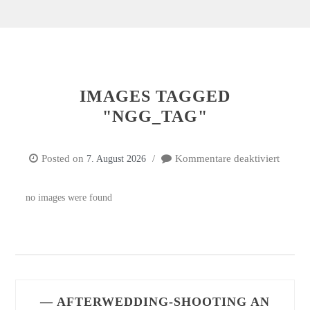
IMAGES TAGGED
"NGG_TAG"
Posted on
Kommentare deaktiviert
7. August 2026
für
Image
tagged
no images were found
"ngg_t
— AFTERWEDDING-SHOOTING AN