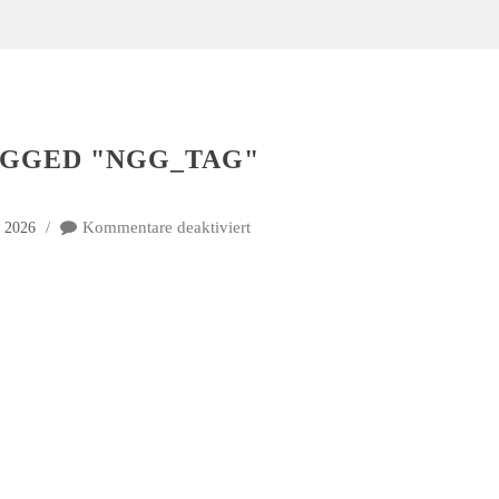
AGGED "NGG_TAG"
Kommentare deaktiviert
t 2026
für
Images
tagged
"ngg_tag"