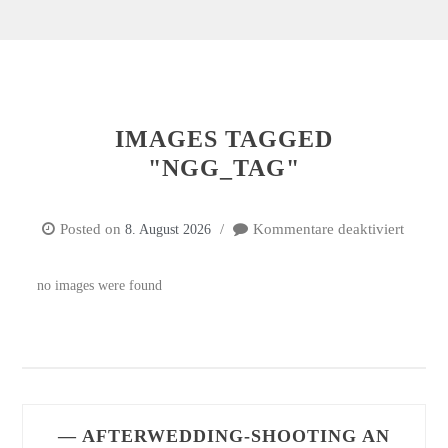
IMAGES TAGGED
"NGG_TAG"
Posted on
Kommentare deaktiviert
8. August 2026
für
Image
tagged
no images were found
"ngg_t
— AFTERWEDDING-SHOOTING AN