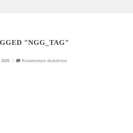
AGGED "NGG_TAG"
Kommentare deaktiviert
t 2026
für
Images
tagged
"ngg_tag"