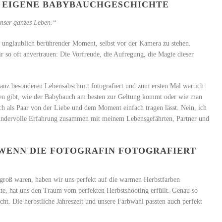
E EIGENE BABYBAUCHGESCHICHTE
unser ganzes Leben.“
 unglaublich berührender Moment, selbst vor der Kamera zu stehen.
ir so oft anvertrauen: Die Vorfreude, die Aufregung, die Magie dieser
nz besonderen Lebensabschnitt fotografiert und zum ersten Mal war ich
ngen gibt, wie der Babybauch am besten zur Geltung kommt oder wie man
ch als Paar von der Liebe und dem Moment einfach tragen lässt. Nein, ich
 wundervolle Erfahrung zusammen mit meinem Lebensgefährten, Partner und
WENN DIE FOTOGRAFIN FOTOGRAFIERT
o groß waren, haben wir uns perfekt auf die warmen Herbstfarben
zte, hat uns den Traum vom perfekten Herbstshooting erfüllt. Genau so
ht. Die herbstliche Jahreszeit und unsere Farbwahl passten auch perfekt