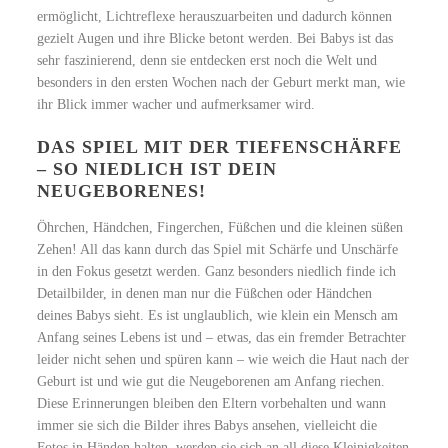
ermöglicht, Lichtreflexe herauszuarbeiten und dadurch können
gezielt Augen und ihre Blicke betont werden. Bei Babys ist das
sehr faszinierend, denn sie entdecken erst noch die Welt und
besonders in den ersten Wochen nach der Geburt merkt man, wie
ihr Blick immer wacher und aufmerksamer wird.
DAS SPIEL MIT DER TIEFENSCHÄRFE
– SO NIEDLICH IST DEIN
NEUGEBORENES!
Öhrchen, Händchen, Fingerchen, Füßchen und die kleinen süßen
Zehen! All das kann durch das Spiel mit Schärfe und Unschärfe
in den Fokus gesetzt werden. Ganz besonders niedlich finde ich
Detailbilder, in denen man nur die Füßchen oder Händchen
deines Babys sieht. Es ist unglaublich, wie klein ein Mensch am
Anfang seines Lebens ist und – etwas, das ein fremder Betrachter
leider nicht sehen und spüren kann – wie weich die Haut nach der
Geburt ist und wie gut die Neugeborenen am Anfang riechen.
Diese Erinnerungen bleiben den Eltern vorbehalten und wann
immer sie sich die Bilder ihres Babys ansehen, vielleicht die
Fotos in Händen halten, werden sie sich an all diese Kleinigkeiten