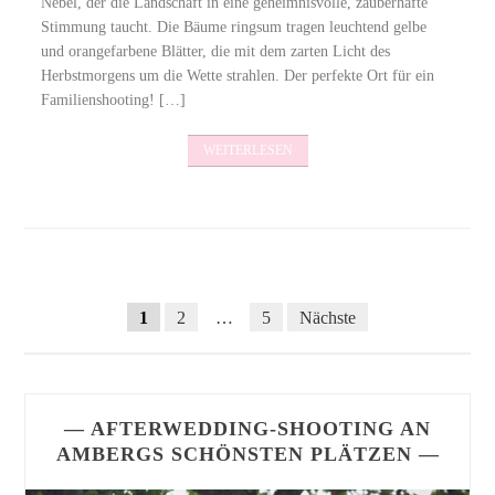
Nebel, der die Landschaft in eine geheimnisvolle, zauberhafte
Stimmung taucht. Die Bäume ringsum tragen leuchtend gelbe
und orangefarbene Blätter, die mit dem zarten Licht des
Herbstmorgens um die Wette strahlen. Der perfekte Ort für ein
Familienshooting! […]
WEITERLESEN
Posts
SEITENNUMMERIERUNG
1
2
…
5
Nächste
DER
navigation
BEITRÄGE
— AFTERWEDDING-SHOOTING AN
AMBERGS SCHÖNSTEN PLÄTZEN —