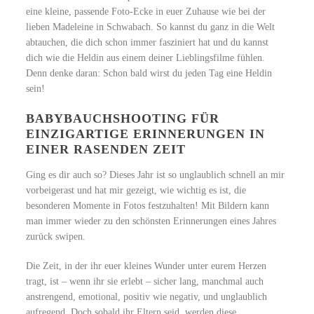
eine kleine, passende Foto-Ecke in euer Zuhause wie bei der
lieben Madeleine in Schwabach. So kannst du ganz in die Welt
abtauchen, die dich schon immer fasziniert hat und du kannst
dich wie die Heldin aus einem deiner Lieblingsfilme fühlen.
Denn denke daran: Schon bald wirst du jeden Tag eine Heldin
sein!
BABYBAUCHSHOOTING FÜR
EINZIGARTIGE ERINNERUNGEN IN
EINER RASENDEN ZEIT
Ging es dir auch so? Dieses Jahr ist so unglaublich schnell an mir
vorbeigerast und hat mir gezeigt, wie wichtig es ist, die
besonderen Momente in Fotos festzuhalten! Mit Bildern kann
man immer wieder zu den schönsten Erinnerungen eines Jahres
zurück swipen.
Die Zeit, in der ihr euer kleines Wunder unter eurem Herzen
tragt, ist – wenn ihr sie erlebt – sicher lang, manchmal auch
anstrengend, emotional, positiv wie negativ, und unglaublich
aufregend. Doch sobald ihr Eltern seid, werden diese