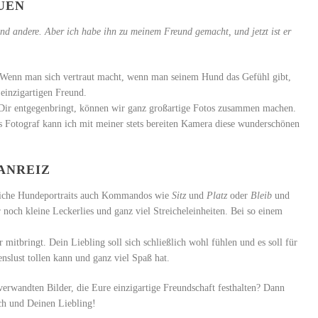
UEN
nd andere. Aber ich habe ihn zu meinem Freund gemacht, und jetzt ist er
. Wenn man sich vertraut macht, wenn man seinem Hund das Gefühl gibt,
einzigartigen Freund.
Dir entgegenbringt, können wir ganz großartige Fotos zusammen machen.
s Fotograf kann ich mit meiner stets bereiten Kamera diese wunderschönen
ANREIZ
reiche Hundeportraits auch Kommandos wie
Sitz
und
Platz
oder
Bleib
und
noch kleine Leckerlies und ganz viel Streicheleinheiten. Bei so einem
r mitbringt. Dein Liebling soll sich schließlich wohl fühlen und es soll für
nslust tollen kann und ganz viel Spaß hat.
rwandten Bilder, die Eure einzigartige Freundschaft festhalten? Dann
ch und Deinen Liebling!