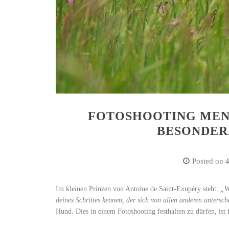
FOTOSHOOTING MENS
BESONDER
Posted on
4
Im kleinen Prinzen von Antoine de Saint-Exupéry steht:
„We
deines Schrittes kennen, der sich von allen anderen untersch
Hund. Dies in einem Fotoshooting festhalten zu dürfen, ist 