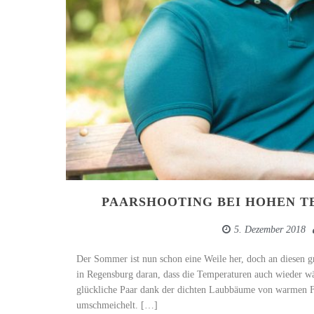
PAARSHOOTING BEI HOHEN 
5. Dezember 2018
Der Sommer ist nun schon eine Weile her, doch an diesen g
in Regensburg daran, dass die Temperaturen auch wieder w
glückliche Paar dank der dichten Laubbäume von warmen F
umschmeichelt. […]